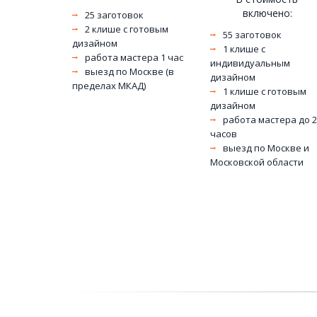
включено: 
25 заготовок 
2 клише с готовым 
55 заготовок 
дизайном
1 клише с 
работа мастера 1 час
индивидуальным 
выезд по Москве (в 
дизайном
пределах МКАД)
1 клише с готовым 
дизайном
работа мастера до 2-
часов
выезд по Москве и 
Московской области