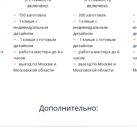
включено: 
включено: 
150 заготовок 
300 заготовок 
1 клише с 
1 клише с 
индивидуальным 
индивидуальным 
и
дизайном
дизайном
д
 1 клише с готовым 
 1 клише с готовым 
дизайном
дизайном
д
х 
работа мастера до 4-х 
работа мастера до 6 
часов
часов
ч
выезд по Москве и 
выезд по Москве и 
Московской области 
Московской области 
М
Дополнительно: