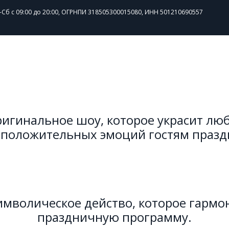
-Сб с 09:00 до 20:00
,
ОГРНПИ 318505300015080
,
ИНН 501210690557
оригинальное шоу, которое украсит лю
 положительных эмоций гостям праздн
имволическое действо, которое гармо
праздничную программу.