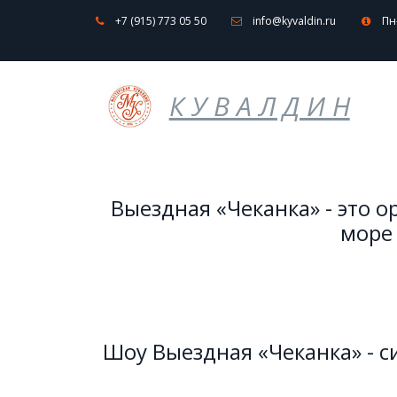
+7 (915) 773 05 50
info@kyvaldin.ru
Пн
К У В А Л Д И Н
Выездная «Чеканка» - это 
море
Шоу Выездная «Чеканка» - с