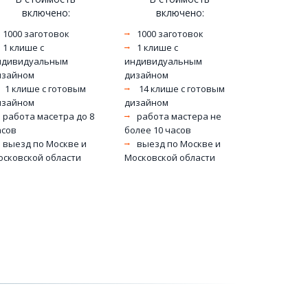
включено: 
включено: 
1000 заготовок 
1000 заготовок 
1 клише с 
1 клише с 
ндивидуальным 
индивидуальным 
изайном
дизайном
 1 клише с готовым 
 14 клише с готовым 
изайном
дизайном
работа масетра до 8 
работа мастера не 
асов
более 10 часов
выезд по Москве и 
выезд по Москве и 
осковской области 
Московской области 