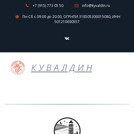
+7 (915) 773 05 50
info@kyvaldin.ru
Пн-Сб с 09:00 до 20:00
,
ОГРНПИ 318505300015080
,
ИНН
501210690557
К У В А Л Д И Н